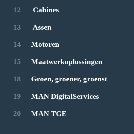
12
	   Cabines
13
	   Assen
14
	  Motoren
15
	  Maatwerkoplossingen
18
	  Groen, groener, groenst
19
	  MAN DigitalServices
20
	  MAN TGE