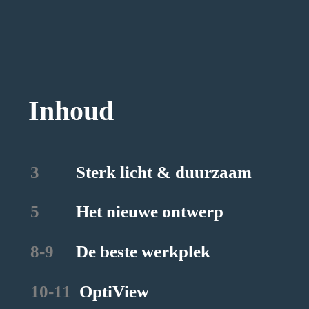
Inhoud
3
	   Sterk licht & duurzaam
5
	   Het nieuwe ontwerp
8-9
	   De beste werkplek
10-11  
OptiView 