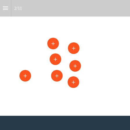
2
/
11